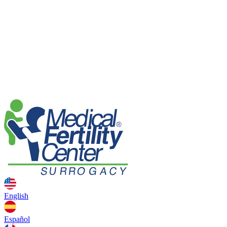
English
Español