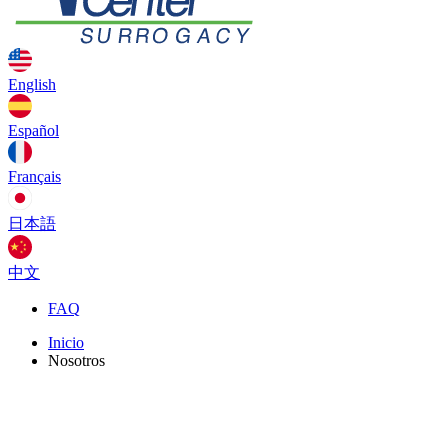
English
Español
Français
日本語
中文
FAQ
Inicio
Nosotros