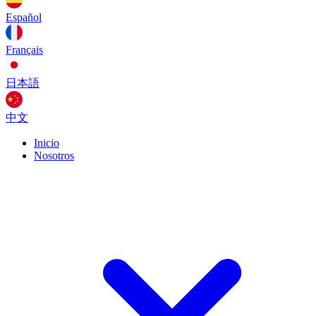
Español
Français
日本語
中文
Inicio
Nosotros