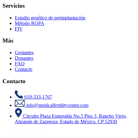
Servicios
Estudio genético de preimplantación
Método ROPA
FIV
Más
Gestantes
Donantes
FAQ
Contacto
Contacto
619-333-1767
info@medicalfertilitycenter.com
Circuito Plaza Esmeralda No.5 Piso 3, Rancho Viejo,
Atizapán de Zaragoza, Estado de México. CP 52930