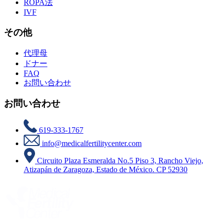
ROPA法
IVF
その他
代理母
ドナー
FAQ
お問い合わせ
お問い合わせ
619-333-1767
info@medicalfertilitycenter.com
Circuito Plaza Esmeralda No.5 Piso 3, Rancho Viejo,
Atizapán de Zaragoza, Estado de México. CP 52930