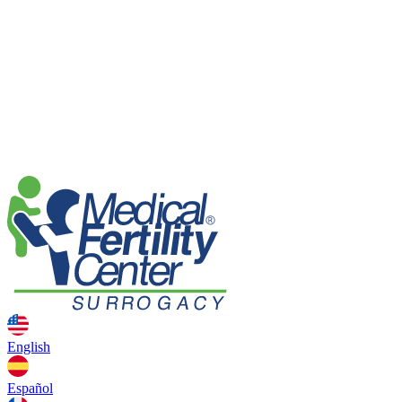
English
Español